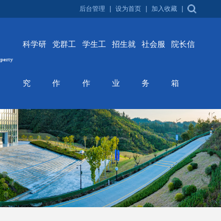
后台管理
|
设为首页
|
加入收藏
|
科学研
党群工
学生工
招生就
社会服
院长信
究
作
作
业
务
箱