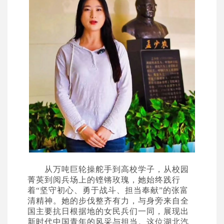
从万吨巨轮操舵手到高校学子，从校园
菁英到阅兵场上的铿锵玫瑰，她始终践行
着
“
坚守初心、勇于战斗、担当奉献
”
的张富
清精神。她的步伐整齐有力，与身旁来自全
国主要抗日根据地的女民兵们一同，展现出
新时代中国青年的风采与担当。这位湖北汽