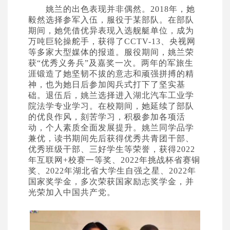
姚兰的出色表现并非偶然。
2018
年，她
毅然选择参军入伍，服役于
某
部队。在部队
期间，她凭借优异表现入选舰艇单位，成为
万吨巨轮操舵手，获得了
CCTV-13
、央视网
等多家大型媒体的报道。服役期间，姚兰荣
获
“
优秀义务兵
”
及嘉奖一次。两年的军旅生
涯锻造了她坚韧不拔的意志和顽强拼搏的精
神，也为她日后参加阅兵式打下了坚实基
础。退伍后，姚兰选择进入湖北汽车工业学
院法学专业学习。在校期间，她延续了部队
的优良作风，
刻苦学习，积极参加各项活
动，个人素质
全面发展
提升
。
姚兰同学品学
兼优，读书期间先后获得优秀共青团干部、
优秀班级干部、三好学生等荣誉，获得
2022
年互联网
+
校赛一等奖、
2022
年挑战杯省赛铜
奖、
2022
年湖北省大学生自强之星、
2022
年
国家奖学金，多次荣获国家励志奖学金，并
光荣加入中国共产党。