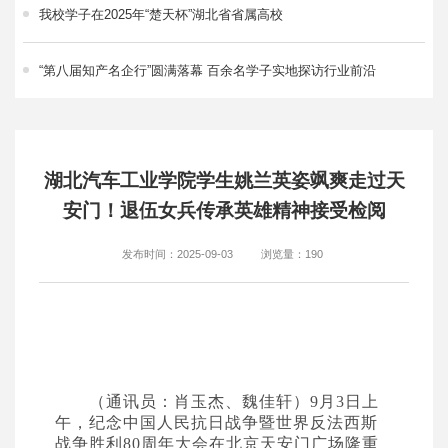
我校学子在2025年“楚天杯”湖北省省属高校
“第八届知产名企行”圆满落幕 百余名学子实地探访行业前沿
湖北汽车工业学院学生姚兰英姿飒爽走过天
安门！退伍女兵传承英雄精神接受检阅
发布时间：2025-09-03
浏览量：
190
（通讯员：肖玉杰、魏佳轩）
9
月
3
日上
午，纪念中国人民抗日战争暨世界反法西斯
战争胜利
80
周年大会在北京天安门广场隆重