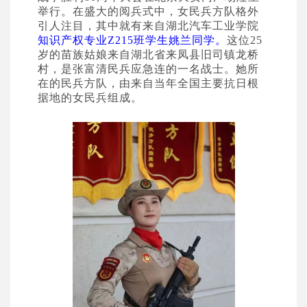
举行。在盛大的阅兵式中，女民兵方队格外
引人注目，其中就有来自湖北汽车工业学院
知识产权专业
Z215
班学生
姚兰
同学
。
这位
25
岁的苗族姑娘来自湖北省来凤县旧司镇龙桥
村，是张富清民兵应急连的一名战士。她所
在的民兵方队，由来自当年全国主要抗日根
据地的女民兵组成。