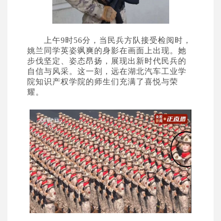
上午
9
时
56
分，当民兵方队接受检阅时，
姚兰
同学
英姿飒爽的身影在画面上出现。她
步伐坚定、姿态昂扬，展现出新时代民兵的
自信与风采。这一刻，远在
湖北汽车工业学
院知识产权学院的师生们
充满了喜悦与荣
耀。